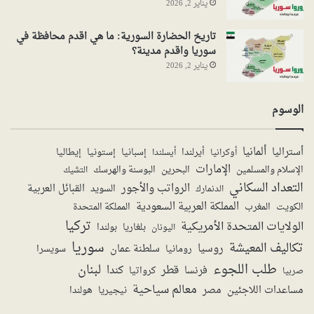
يناير 2, 2026
تاريخ الحضارة السورية: ما هي اقدم محافظة في
سوريا واقدم مدينة؟
يناير 2, 2026
الوسوم
ألمانيا
أستراليا
أيرلندا
إستونيا
إسبانيا
إيطاليا
أوكرانيا
أيسلندا
الإمارات
الإسلام والمسلمين
البحرين
البوسنة والهرسك
التشيك
التعداد السكاني
الرواتب والأجور
القبائل العربية
السويد
الدنمارك
المملكة العربية السعودية
المملكة المتحدة
الكويت
المغرب
تركيا
الولايات المتحدة الأمريكية
بولندا
اليونان
بلغاريا
سوريا
تكاليف المعيشة
روسيا
سلطنة عمان
رومانيا
سويسرا
طلب اللجوء
لبنان
قطر
كندا
فرنسا
صربيا
كرواتيا
معالم سياحية
مساعدات اللاجئين
مصر
نيجيريا
هولندا