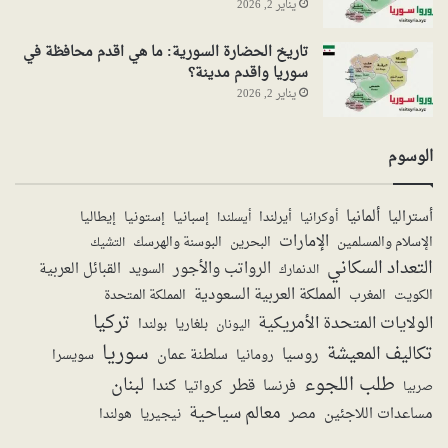
يناير 2, 2026
تاريخ الحضارة السورية: ما هي اقدم محافظة في
سوريا واقدم مدينة؟
يناير 2, 2026
الوسوم
ألمانيا
أستراليا
أيرلندا
إستونيا
إسبانيا
إيطاليا
أوكرانيا
أيسلندا
الإمارات
الإسلام والمسلمين
البحرين
البوسنة والهرسك
التشيك
التعداد السكاني
الرواتب والأجور
القبائل العربية
السويد
الدنمارك
المملكة العربية السعودية
المملكة المتحدة
الكويت
المغرب
تركيا
الولايات المتحدة الأمريكية
بولندا
اليونان
بلغاريا
سوريا
تكاليف المعيشة
روسيا
سلطنة عمان
رومانيا
سويسرا
طلب اللجوء
لبنان
قطر
كندا
فرنسا
صربيا
كرواتيا
معالم سياحية
مساعدات اللاجئين
مصر
نيجيريا
هولندا