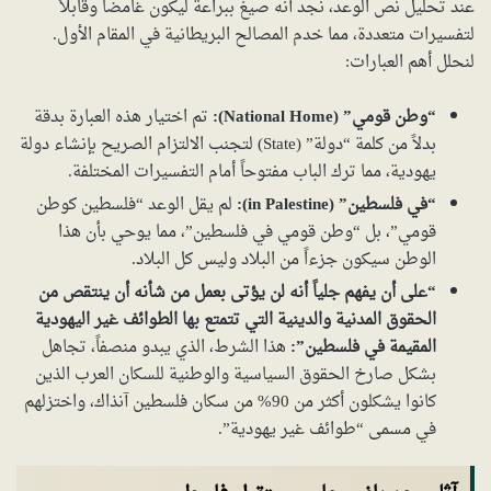
عند تحليل نص الوعد، نجد أنه صيغ ببراعة ليكون غامضاً وقابلاً
لتفسيرات متعددة، مما خدم المصالح البريطانية في المقام الأول.
لنحلل أهم العبارات:
“وطن قومي” (National Home):
تم اختيار هذه العبارة بدقة
بدلاً من كلمة “دولة” (State) لتجنب الالتزام الصريح بإنشاء دولة
يهودية، مما ترك الباب مفتوحاً أمام التفسيرات المختلفة.
“في فلسطين” (in Palestine):
لم يقل الوعد “فلسطين كوطن
قومي”، بل “وطن قومي في فلسطين”، مما يوحي بأن هذا
الوطن سيكون جزءاً من البلاد وليس كل البلاد.
“على أن يفهم جلياً أنه لن يؤتى بعمل من شأنه أن ينتقص من
الحقوق المدنية والدينية التي تتمتع بها الطوائف غير اليهودية
المقيمة في فلسطين”:
هذا الشرط، الذي يبدو منصفاً، تجاهل
بشكل صارخ الحقوق السياسية والوطنية للسكان العرب الذين
كانوا يشكلون أكثر من 90% من سكان فلسطين آنذاك، واختزلهم
في مسمى “طوائف غير يهودية”.