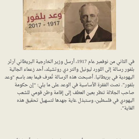
في الثاني من نوفمبر عام 1917، أرسل وزير الخارجية البريطاني آرثر
بلفور رسالة إلى اللورد ليونيل والتر دي روتشيلد، أحد زعماء الجالية
اليهودية في بريطانيا. أصبحت هذه الرسالة تُعرف فيما بعد باسم “وعد
بلفور”. نصت الفقرة الأساسية في الوعد على ما يلي: “إن حكومة
صاحب الجلالة تنظر بعين العطف إلى إقامة وطن قومي للشعب
اليهودي في فلسطين، وستبذل غاية جهدها لتسهيل تحقيق هذه
الغاية”.