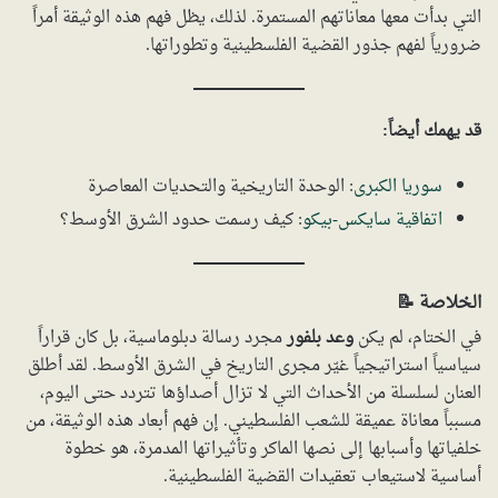
التي بدأت معها معاناتهم المستمرة. لذلك، يظل فهم هذه الوثيقة أمراً
ضرورياً لفهم جذور القضية الفلسطينية وتطوراتها.
قد يهمك أيضاً:
سوريا الكبرى
: الوحدة التاريخية والتحديات المعاصرة
اتفاقية سايكس-بيكو
: كيف رسمت حدود الشرق الأوسط؟
الخلاصة 📝
في الختام، لم يكن
وعد بلفور
مجرد رسالة دبلوماسية، بل كان قراراً
سياسياً استراتيجياً غيّر مجرى التاريخ في الشرق الأوسط. لقد أطلق
العنان لسلسلة من الأحداث التي لا تزال أصداؤها تتردد حتى اليوم،
مسبباً معاناة عميقة للشعب الفلسطيني. إن فهم أبعاد هذه الوثيقة، من
خلفياتها وأسبابها إلى نصها الماكر وتأثيراتها المدمرة، هو خطوة
أساسية لاستيعاب تعقيدات القضية الفلسطينية.