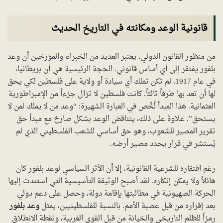
قانونية الوعد ومكانته في التاريخ الحديث
من منظور القانون الدولي، يعتبر العديد من الخبراء والمؤرخين أن وعد
بلفور يفتقر إلى أي أساس قانوني. الحجة الرئيسية هي أن بريطانيا،
في عام 1917، لم تكن تملك أي سيادة أو ولاية على فلسطين لكي يحق
لها أن تعد بها طرفاً ثالثاً. كانت فلسطين لا تزال جزءاً من الإمبراطورية
العثمانية. هذا المبدأ لُخِّص في العبارة الشهيرة: “وعد من لا يملك لمن لا
يستحق”. علاوة على ذلك، يتناقض الوعد بشكل صارخ مع مبدأ حق
تقرير المصير للشعوب، وهو حق أساسي للشعب الفلسطيني الذي لم
يُستشر في قرار يحدد مصير أرضه.
رغم افتقاره للشرعية القانونية، إلا أن الأثر السياسي لوعد بلفور كان
هائلاً ولا يمكن إنكاره. لقد أصبح الوثيقة التأسيسية التي استندت إليها
الحركة الصهيونية في مطالبتها بإقامة دولة، وحصل على دعم دولي
بعد إقراره من قبل عصبة الأمم. بالنسبة للفلسطينيين، يمثل
وعد بلفور
رمزاً للظلم التاريخي والخيانة من قبل القوى الغربية، ونقطة الانطلاق